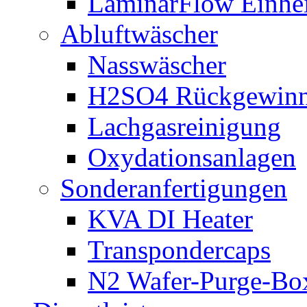
LaminarFlow Einhe
Abluftwäscher
Nasswäscher
H2SO4 Rückgewin
Lachgasreinigung
Oxydationsanlagen
Sonderanfertigungen
KVA DI Heater
Transpondercaps
N2 Wafer-Purge-Bo