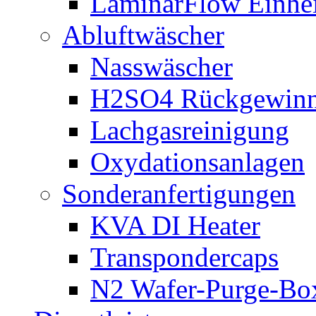
LaminarFlow Einhe
Abluftwäscher
Nasswäscher
H2SO4 Rückgewin
Lachgasreinigung
Oxydationsanlagen
Sonderanfertigungen
KVA DI Heater
Transpondercaps
N2 Wafer-Purge-Bo