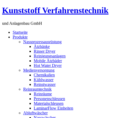
Kunststoff Verfahrenstechnik
und Anlagenbau GmbH
Startseite
Produkte
Nassprozessausrüstung
Ätzbänke
Rinser Dryer
Reinigungsanlagen
Mobile Ätzbäder
Hot Water Dryer
Medienversorgung
Chemikalien
Kühlwasser
Reinstwasser
Reinraumtechnik
Reinräume
Personenschleusen
Materialschleusen
LaminarFlow Einheiten
Abluftwäscher
Nasswäscher