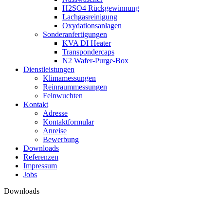
H2SO4 Rückgewinnung
Lachgasreinigung
Oxydationsanlagen
Sonderanfertigungen
KVA DI Heater
Transpondercaps
N2 Wafer-Purge-Box
Dienstleistungen
Klimamessungen
Reinraummessungen
Feinwuchten
Kontakt
Adresse
Kontaktformular
Anreise
Bewerbung
Downloads
Referenzen
Impressum
Jobs
Downloads