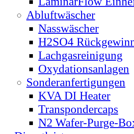
LaminarFlow Einhe
Abluftwäscher
Nasswäscher
H2SO4 Rückgewin
Lachgasreinigung
Oxydationsanlagen
Sonderanfertigungen
KVA DI Heater
Transpondercaps
N2 Wafer-Purge-Bo